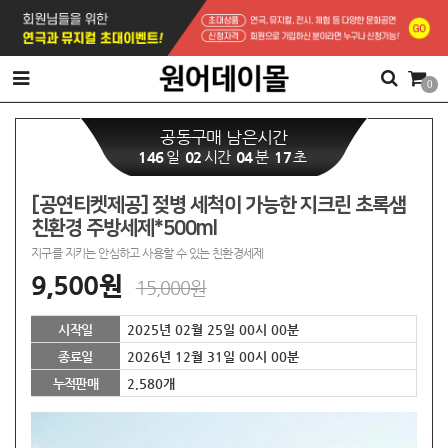
0
공동구매 남은시간
146
일
02
시간
04
분
17
초
[공연티켓제공] 젖병 세척이 가능한 지크린 초록샘
친환경 주방세제*500ml
지구를 지키는 안심하고 사용할 수 있는 친환경세제
9,500
원
15,000
원
시작일
2025년 02월 25일 00시 00분
종료일
2026년 12월 31일 00시 00분
누적판매
2,580개