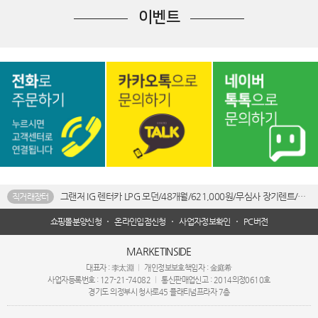
이벤트
그랜저 IG 렌터카 LPG 모던/48개월/621,000원/무심사 장기렌트/개인사업자 리스
직거래장터
쇼핑몰분양신청
온라인입점신청
사업자정보확인
PC버전
MARKETINSIDE
대표자 : 李太淵
개인정보보호책임자 : 金庭希
사업자등록번호 : 127-21-74082
통신판매업신고 : 2014의정0610호
경기도 의정부시 청사로45 플래티넘프라자 7층